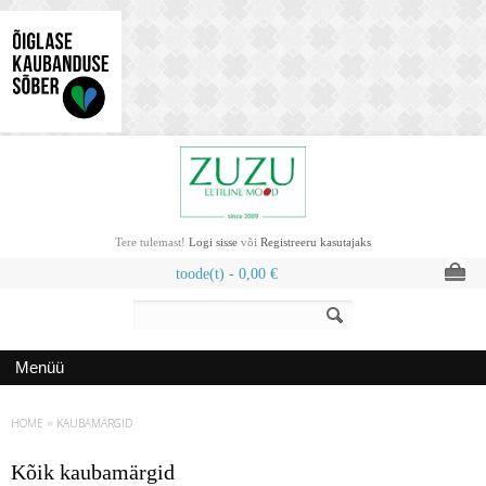
Tere tulemast!
Logi sisse
või
Registreeru kasutajaks
toode(t) -
0,00
€
Menüü
HOME
»
KAUBAMÄRGID
Kõik kaubamärgid