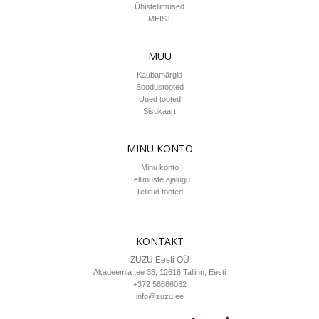
Ühistellimused
MEIST
MUU
Kaubamärgid
Soodustooted
Uued tooted
Sisukaart
MINU KONTO
Minu konto
Tellimuste ajalugu
Tellitud tooted
KONTAKT
ZUZU Eesti OÜ
Akadeemia tee 33, 12618
Tallinn
, Eesti
+372 56686032
info@zuzu.ee