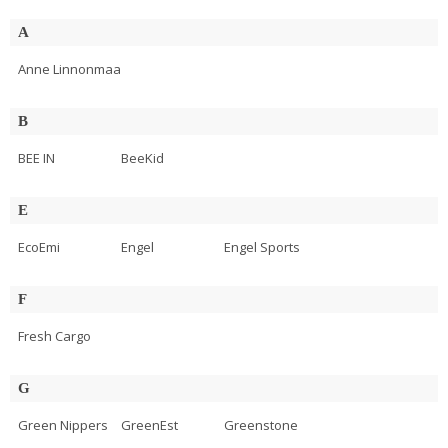
A
Anne Linnonmaa
B
BEE IN
BeeKid
E
EcoEmi
Engel
Engel Sports
F
Fresh Cargo
G
Green Nippers
GreenEst
Greenstone