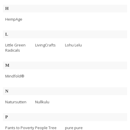
H
HempAge
L
Little Green
LivingCrafts
Lohu Lelu
Radicals
M
Mindfold®
N
Natursutten
Nullkulu
P
Pants to Poverty
People Tree
pure pure