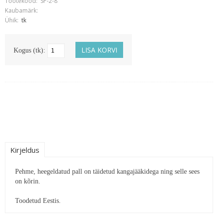
Tootekood:
SP-2-8
Kaubamärk:
Ühik:
tk
Kogus (tk):
Kirjeldus
Pehme, heegeldatud pall on täidetud kangajääkidega ning selle sees
on kõrin.
Toodetud Eestis.