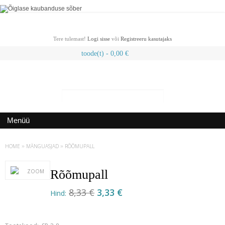
Tere tulemast!
Logi sisse
või
Registreeru kasutajaks
toode(t) -
0,00
€
Menüü
HOME
»
MÄNGUASJAD
»
RÕÕMUPALL
Rõõmupall
ZOOM
8,33 €
3,33 €
Hind: