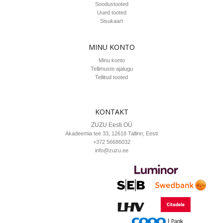
Soodustooted
Uued tooted
Sisukaart
MINU KONTO
Minu konto
Tellimuste ajalugu
Tellitud tooted
KONTAKT
ZUZU Eesti OÜ
Akadeemia tee 33, 12618
Tallinn
, Eesti
+372 56686032
info@zuzu.ee