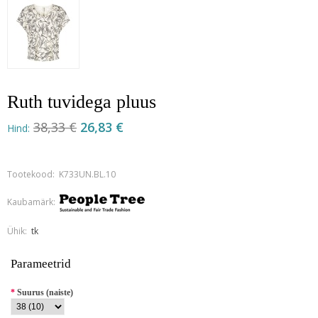
Ruth tuvidega pluus
38,33 €
26,83 €
Hind:
Tootekood:
K733UN.BL.10
Kaubamärk:
Ühik:
tk
Parameetrid
*
Suurus (naiste)