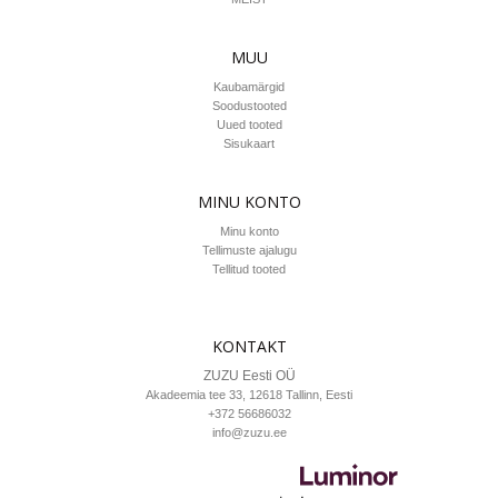
MUU
Kaubamärgid
Soodustooted
Uued tooted
Sisukaart
MINU KONTO
Minu konto
Tellimuste ajalugu
Tellitud tooted
KONTAKT
ZUZU Eesti OÜ
Akadeemia tee 33, 12618
Tallinn
, Eesti
+372 56686032
info@zuzu.ee