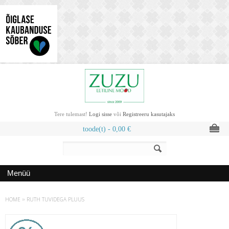
Tere tulemast!
Logi sisse
või
Registreeru kasutajaks
toode(t) -
0,00
€
Menüü
HOME
»
RUTH TUVIDEGA PLUUS